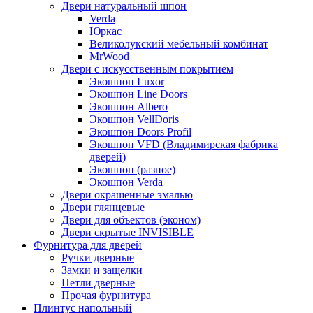
Двери натуральный шпон
Verda
Юркас
Великолукский мебельный комбинат
MrWood
Двери с искусственным покрытием
Экошпон Luxor
Экошпон Line Doors
Экошпон Albero
Экошпон VellDoris
Экошпон Doors Profil
Экошпон VFD (Владимирская фабрика
дверей)
Экошпон (разное)
Экошпон Verda
Двери окрашенные эмалью
Двери глянцевые
Двери для объектов (эконом)
Двери скрытые INVISIBLE
Фурнитура для дверей
Ручки дверные
Замки и защелки
Петли дверные
Прочая фурнитура
Плинтус напольный