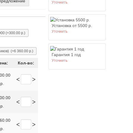
предложение
Уточнить
Установка от 5500 р.
Уточнить
000
(+300.00 р.)
ников)
(+6 360.00 р.)
Гарантия 1 год
Уточнить
ена:
Кол-во:
200.00
<
>
р.
800.00
<
>
р.
360.00
<
>
р.