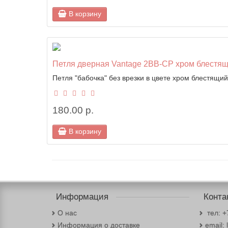
В корзину
Петля дверная Vantage 2BB-CP хром блестя
Петля "бабочка" без врезки в цвете хром блестящи
180.00 р.
В корзину
Информация
Конта
О нас
тел: +
Информация о доставке
email: