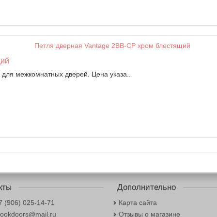
щий
й для межкомнатных дверей. Цена указа..
кты
Дополнительно
7 (906) 025-14-71
Карта сайта
 lookdoors@mail.ru
Отзывы о магазине