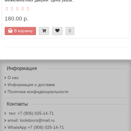
межкомнатных дверей. Цена указа..
180.00 р.
В корзину
Информация
О нас
Информация о доставке
Политика конфиденциальности
Контакты
тел: +7 (906) 025-14-71
email: lookdoors@mail.ru
WhatsApp +7 (906) 025-14-71