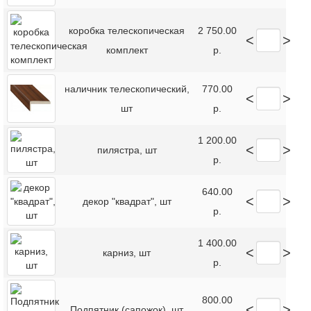
коробка телескопическая
2 750.00
<
>
комплект
р.
наличник телескопический,
770.00
<
>
шт
р.
1 200.00
<
>
пилястра, шт
р.
640.00
<
>
декор "квадрат", шт
р.
1 400.00
<
>
карниз, шт
р.
800.00
<
>
Подпятник (сапожок), шт