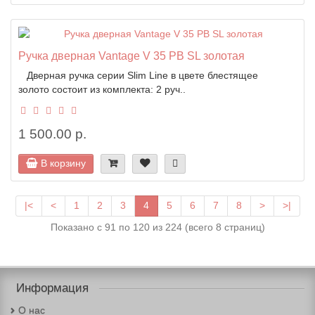
Ручка дверная Vantage V 35 PB SL золотая
Дверная ручка серии Slim Line в цвете блестящее
золото состоит из комплекта: 2 руч..
1 500.00 р.
В корзину
|<
<
1
2
3
4
5
6
7
8
>
>|
Показано с 91 по 120 из 224 (всего 8 страниц)
Информация
О нас