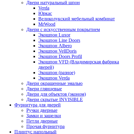
Двери натуральный шпон
Verda
Юркас
Великолукский мебельный комбинат
MrWood
Двери с искусственным покрытием
Экошпон Luxor
Экошпон Line Doors
Экошпон Albero
Экошпон VellDoris
Экошпон Doors Profil
Экошпон VFD (Владимирская фабрика
дверей)
Экошпон (разное)
Экошпон Verda
Двери окрашенные эмалью
Двери глянцевые
Двери для объектов (эконом)
Двери скрытые INVISIBLE
Фурнитура для дверей
Ручки дверные
Замки и защелки
Петли дверные
Прочая фурнитура
Плинтус напольный